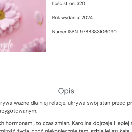
Ilość stron: 320
Rok wydania: 2024
Numer ISBN: 9788383106090
Opis
 zrywa ważne dla niej relacje, ukrywa swój stan przed 
ą przygotowanym.
 hormonami, to czas zmian. Karolina dojrzeje i lepiej z
iłość życia, choć niekoniecznie tam, gdzie jej szukała.