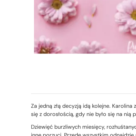
Za jedną złą decyzją idą kolejne. Karolina
się z dorosłością, gdy nie było się na ni
Dziewięć burzliwych miesięcy, rozhuśtanych
inne porzuci. Przede wszystkim odnajdzie m