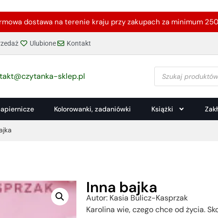
rmowa dostawa na terenie kraju przy zakupach za minimum 250 
zedaż
Ulubione
Kontakt
takt@czytanka-sklep.pl
papiernicze
Kolorowanki, zadaniówki
Książki
Zak
ajka
Inna bajka
Autor: Kasia Bulicz-Kasprzak
Karolina wie, czego chce od życia. Sk