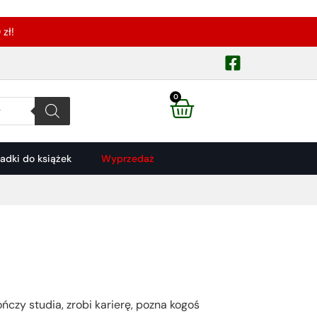
zł!
0
ładki do książek
Wyprzedaż
ończy studia, zrobi karierę, pozna kogoś