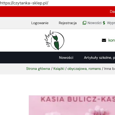
https://czytanka-sklep.pl/
Da
Logowanie
Rejestracja
Nowości
Wypr
kon
Nowości
Artykuły szkolne, 
Strona główna
/
Książki
/
obyczajowa, romans
/ Inna b