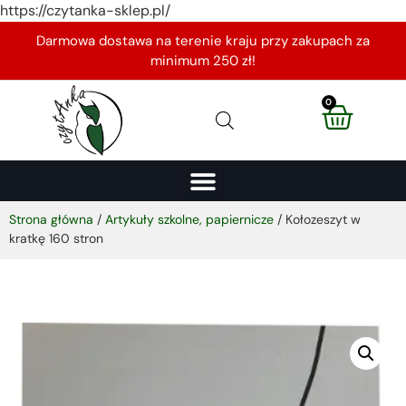
https://czytanka-sklep.pl/
Darmowa dostawa na terenie kraju przy zakupach za
minimum 250 zł!
0
Strona główna
/
Artykuły szkolne, papiernicze
/ Kołozeszyt w
kratkę 160 stron