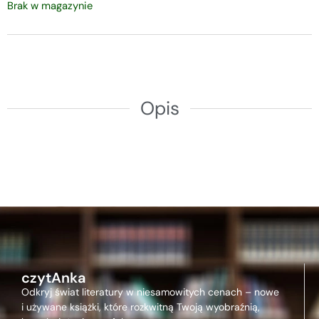
Brak w magazynie
Opis
czytAnka
Odkryj świat literatury w niesamowitych cenach – nowe
i używane książki, które rozkwitną Twoją wyobraźnią,