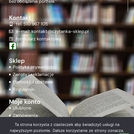
bez obciążenia portfela.
Kontakt
tel. 510 967 105
e-mail: kontakt@czytanka-sklep.pl
formularz kontaktowy
Sklep
Polityka prywatności
Zwroty i reklamacje
Płatność i dostawa
Regulamin
Moje konto
Ulubione
Zamówienia
Rejestracja
Ta strona korzysta z ciasteczek aby świadczyć usługi na
Logowanie
najwyższym poziomie. Dalsze korzystanie ze strony oznacza,