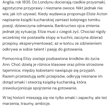
Anglia, rok 1835. Do Londynu docierają rzadkie przysmaki,
egzotyczne przyprawy i nieznane owoce. Nikt jednak nie
wie, jak ich używać. Kiedy wydawca proponuje Elizie Acton
napisanie książki kucharskiej zamiast kolejnego tomiku
poezji, dziewczyna odmawia. Bankructwo ojca zmienia
jednak jej sytuację. Eliza musi z czegoś żyć. Chociaż nigdy
wcześniej nie postawiła stopy w kuchni, zaczyna zbierać
przepisy, eksperymentować, aż w końcu ze zdziwieniem
odkrywa w sobie talent i pasję do gotowania.
Pomocnicą Elizy zostaje pozbawiona środków do życia
Ann. Choć dzielą je różnice klasowe oraz pilnie strzeżone
tajemnice, między kobietami nawiązuje się przyjaźń.
Razem przetestują setki przepisów, odkryją nieznane im
dotąd smaki i stworzą książkę kucharską, która
zrewolucjonizuje spojrzenie na gotowanie.
W tej historii mieszają się nie tylko smaki i zapachy, ale też
marzenia, traumy, ambicje.