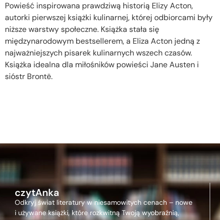
Powieść inspirowana prawdziwą historią Elizy Acton,
autorki pierwszej książki kulinarnej, której odbiorcami były
niższe warstwy społeczne. Książka stała się
międzynarodowym bestsellerem, a Eliza Acton jedną z
najważniejszych pisarek kulinarnych wszech czasów.
Książka idealna dla miłośników powieści Jane Austen i
sióstr Brontë.
czytAnka
Odkryj świat literatury w niesamowitych cenach – nowe
i używane książki, które rozkwitną Twoją wyobraźnią,