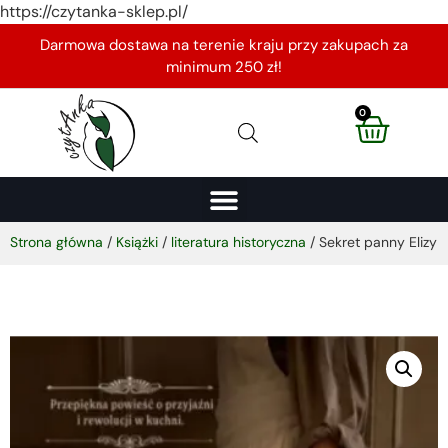
https://czytanka-sklep.pl/
Darmowa dostawa na terenie kraju przy zakupach za
minimum 250 zł!
0
Strona główna
/
Książki
/
literatura historyczna
/ Sekret panny Elizy