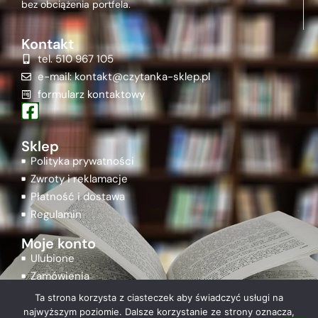
bez obciążenia portfela.
Kontakt
tel. 510 967 105
e-mail: kontakt@czytanka-sklep.pl
formularz kontaktowy
Sklep
Polityka prywatności
Zwroty i reklamacje
Płatność i dostawa
Regulamin
Moje konto
Ulubione
Zamówienia
Rejestracja
Ta strona korzysta z ciasteczek aby świadczyć usługi na
Logowanie
najwyższym poziomie. Dalsze korzystanie ze strony oznacza,