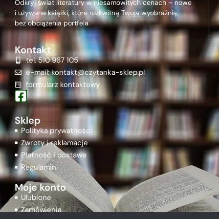
Odkryj świat literatury w niesamowitych cenach – nowe
i używane książki, które rozkwitną Twoją wyobraźnią,
bez obciążenia portfela.
Kontakt
tel. 510 967 105
e-mail: kontakt@czytanka-sklep.pl
formularz kontaktowy
Sklep
Polityka prywatności
Zwroty i reklamacje
Płatność i dostawa
Regulamin
Moje konto
Ulubione
Zamówienia