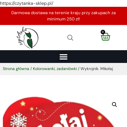
https://czytanka-sklep.pl/
Darmowa dostawa na terenie kraju przy zakupach za
minimum 250 zł!
0
Strona główna
/
Kolorowanki, zadaniówki
/ Wykrojnik. Mikołaj