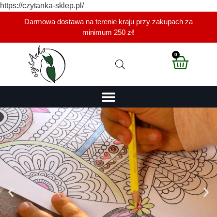
https://czytanka-sklep.pl/
Darmowa dostawa na terenie kraju przy zakupach za
minimum 250 zł!
0