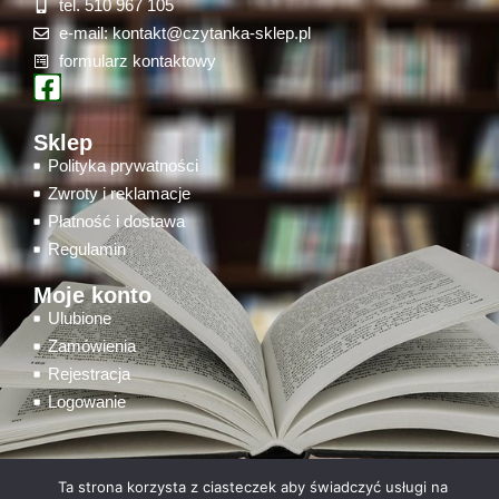
tel. 510 967 105
e-mail: kontakt@czytanka-sklep.pl
formularz kontaktowy
Sklep
Polityka prywatności
Zwroty i reklamacje
Płatność i dostawa
Regulamin
Moje konto
Ulubione
Zamówienia
Rejestracja
Logowanie
Ta strona korzysta z ciasteczek aby świadczyć usługi na