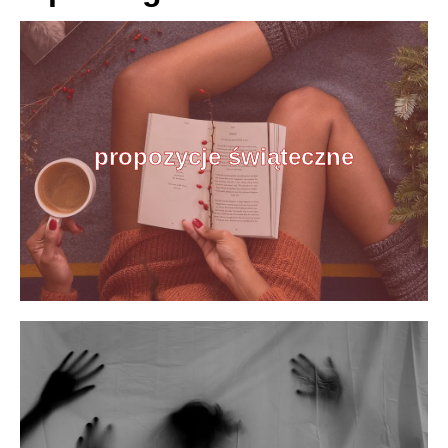
propozycje świąteczne
propozycje świąteczne
Gatunek literatury, który celebruje magię i ducha
świąt, często opowiadając o miłości, nadziejach