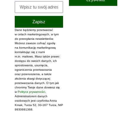
Zapisz
Dane będziemy przetwarzać
Alternative:
w celach marketingowych, w tym
do przesyłania newsletterów.
Możesz zawsze cofnąć zgodę
na komunikację marketingową
kontaktując się z nami
m.in. mailowo. Masz także prawo:
dostępu do swoich danych, ich
sprostowania, usunięcia,
ograniczenia przetwarzania
oraz przenoszenia, a także
złożenia skargi dotyczącej
przetwarzania danych. O tym jak
chronimy Twoje dane dowiesz się
w
Polityce prywatności
.
Administratorem danych
osobowych jest czytAnka Anna
Kmak, Turza 52, 33-167 Turza, NIP
9930691368.