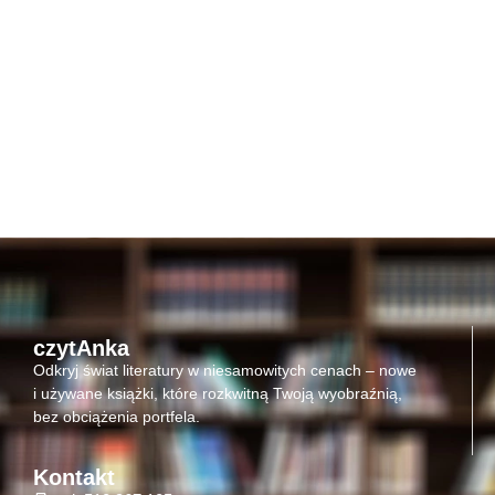
czytAnka
Odkryj świat literatury w niesamowitych cenach – nowe
i używane książki, które rozkwitną Twoją wyobraźnią,
bez obciążenia portfela.
Kontakt