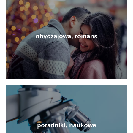
fantastyka, fantasy, sciene
fiction
Gatunek literatury, który przenosi czytelnika
do fantastycznego świata pełnego magii, stworzeń
obyczajowa, romans
i przygód, pozwalając mu uciec od codzienności
i doświadczyć niesamowitych przygód.
Zobacz książki
obyczajowa, romans
Gatunek literatury, który skupia się na relacjach
międzyludzkich, emocjach i życiowych wyzwaniach
bohaterów, często w kontekście miłości i związków.
poradniki, naukowe