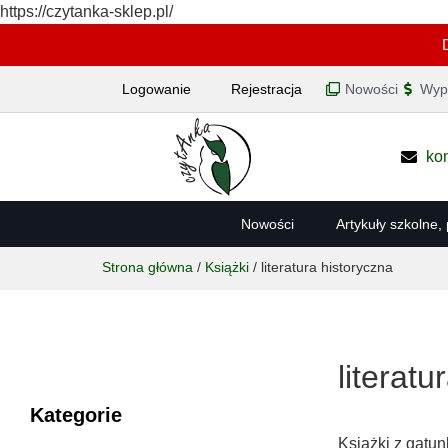
https://czytanka-sklep.pl/
Nowości
Wyp
Logowanie
Rejestracja
ko
Nowości
Artykuły szkolne,
Strona główna
/
Książki
/ literatura historyczna
literatu
Kategorie
Książki z gatun