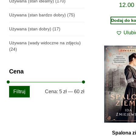
Używana (stan idealny)
(170)
12.00
Używana (stan bardzo dobry)
(75)
Dodaj do k
Używana (stan dobry)
(17)
Ulubi
Używana (wady widoczne na zdjęciu)
(24)
Cena
Filtruj
Cena:
5 zł
—
60 zł
Spalona z