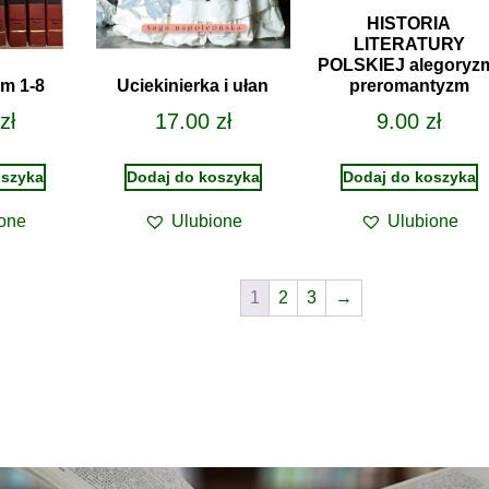
HISTORIA
LITERATURY
POLSKIEJ alegoryz
om 1-8
Uciekinierka i ułan
preromantyzm
zł
17.00
zł
9.00
zł
oszyka
Dodaj do koszyka
Dodaj do koszyka
one
Ulubione
Ulubione
1
2
3
→