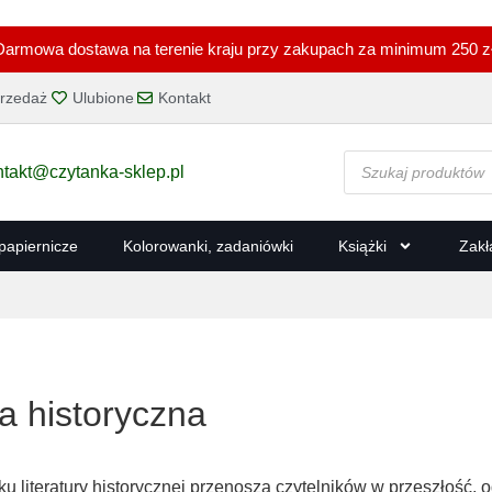
Darmowa dostawa na terenie kraju przy zakupach za minimum 250 zł
rzedaż
Ulubione
Kontakt
ntakt@czytanka-sklep.pl
 papiernicze
Kolorowanki, zadaniówki
Książki
Zakł
ra historyczna
ku literatury historycznej przenoszą czytelników w przeszłość