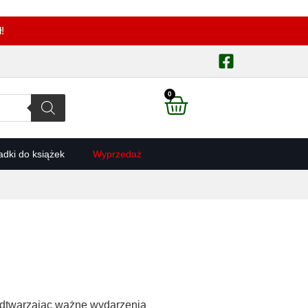
!
0
adki do książek
Wyprzedaż
, odtwarzając ważne wydarzenia