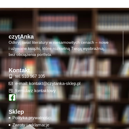
czytAnka
Odkryj świat literatury w niesamowitych cenach – nowe
i używane książki, które rozkwitną Twoją wyobraźnią,
bez obciążenia portfela.
Kontakt
tel. 510 967 105
e-mail: kontakt@czytanka-sklep.pl
formularz kontaktowy
Sklep
Polityka prywatności
Zwroty i reklamacje