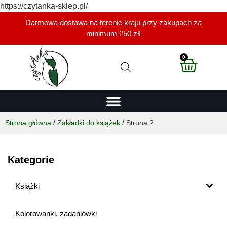
https://czytanka-sklep.pl/
Darmowa dostawa na terenie kraju przy zakupach za
minimum 250 zł!
0
Strona główna
/
Zakładki do książek
/ Strona 2
Kategorie
Książki
Kolorowanki, zadaniówki