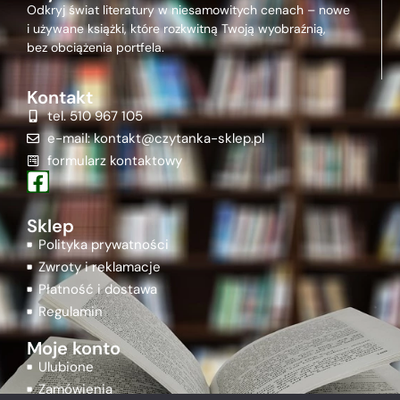
Odkryj świat literatury w niesamowitych cenach – nowe
i używane książki, które rozkwitną Twoją wyobraźnią,
bez obciążenia portfela.
Kontakt
tel. 510 967 105
e-mail: kontakt@czytanka-sklep.pl
formularz kontaktowy
Sklep
Polityka prywatności
Zwroty i reklamacje
Płatność i dostawa
Regulamin
Moje konto
Ulubione
Zamówienia