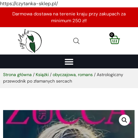
https://czytanka-sklep.pl/
Darmowa dostawa na terenie kraju przy zakupach za
minimum 250 zł!
0
Strona główna
/
Książki
/
obyczajowa, romans
/ Astrologiczny
przewodnik po złamanych sercach