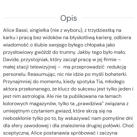
Opis
Alice Bassi, singielka (nie z wyboru), z trzydziestką na
karku i pracą bez widoków na błyskotliwą karierę, odbiera
wiadomość o ślubie swojego byłego chłopaka jako
przysłowiowy gwóźdź do trumny. Jakby tego było mało,
Davide, przystojniak, który zaczął pracę w jej firmie –
małej stacji telewizyjnej – ma przeprowadzić redukcję
personelu. Reasumując, nic nie idzie po myśli bohaterki.
Przynajmniej do momentu, kiedy spotyka Tia, młodego
aktora przekonanego, że klucz do sukcesu jest tylko jeden i
jest nim astrologia. Ale nie ta publikowana na łamach
kolorowych magazynów, tylko ta „prawdziwa” związana z
umiejętnym czytaniem gwiazd, które skrzą się na
nieboskłonie tylko po to, by wskazywać nam pomyślne dni
dla sfery zawodowej i dla znalezienia drugiej połówki. Choć
sceptyczna, Alice postanawia spróbować i zaczyna