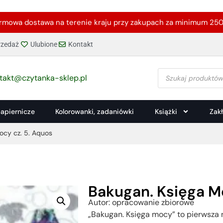
rmowa dostawa na terenie kraju przy zakupach za minimum 250 
zedaż
Ulubione
Kontakt
takt@czytanka-sklep.pl
papiernicze
Kolorowanki, zadaniówki
Książki
Zak
ocy cz. 5. Aquos
Bakugan. Księga M
Autor: opracowanie zbiorowe
„Bakugan. Księga mocy” to pierwsza 