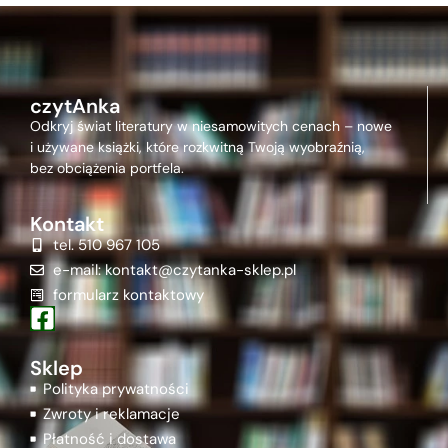
czytAnka
Odkryj świat literatury w niesamowitych cenach – nowe
i używane książki, które rozkwitną Twoją wyobraźnią,
bez obciążenia portfela.
Kontakt
tel. 510 967 105
e-mail: kontakt@czytanka-sklep.pl
formularz kontaktowy
Sklep
Polityka prywatności
Zwroty i reklamacje
Płatność i dostawa