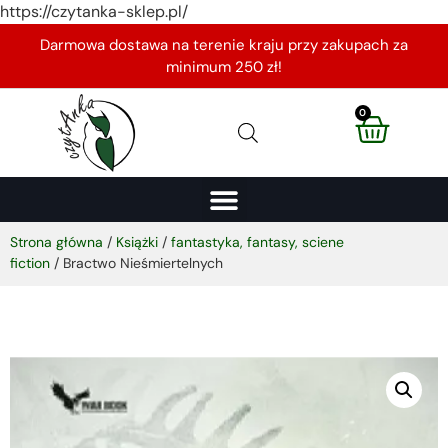
https://czytanka-sklep.pl/
Darmowa dostawa na terenie kraju przy zakupach za
minimum 250 zł!
0
Strona główna
/
Książki
/
fantastyka, fantasy, sciene
fiction
/ Bractwo Nieśmiertelnych