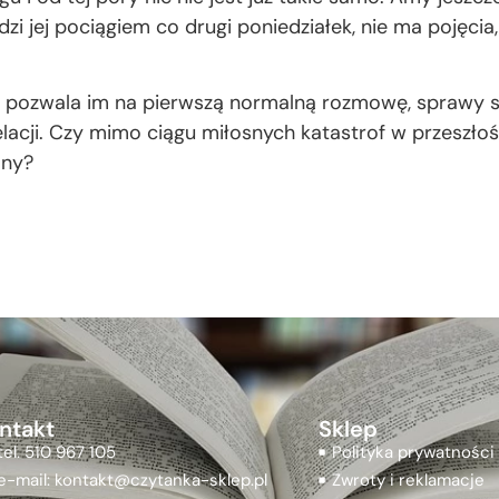
eździ jej pociągiem co drugi poniedziałek, nie ma pojęc
 pozwala im na pierwszą normalną rozmowę, sprawy 
 relacji. Czy mimo ciągu miłosnych katastrof w przeszł
any?
ntakt
Sklep
tel. 510 967 105
Polityka prywatności
e-mail: kontakt@czytanka-sklep.pl
Zwroty i reklamacje