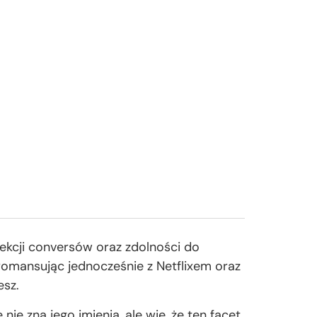
lekcji conversów oraz zdolności do
 romansując jednocześnie z Netflixem oraz
esz.
nie zna jego imienia, ale wie, że ten facet