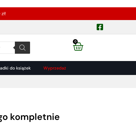
zł!
0
ładki do książek
Wyprzedaż
ego kompletnie