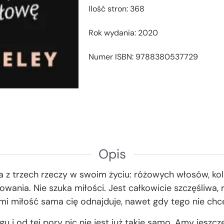
Ilość stron: 368
Rok wydania: 2020
Numer ISBN: 9788380537729
Opis
a z trzech rzeczy w swoim życiu: różowych włosów, ko
owania. Nie szuka miłości. Jest całkowicie szczęśliwa,
i miłość sama cię odnajduje, nawet gdy tego nie chc
 i od tej pory nic nie jest już takie samo. Amy jeszcze 