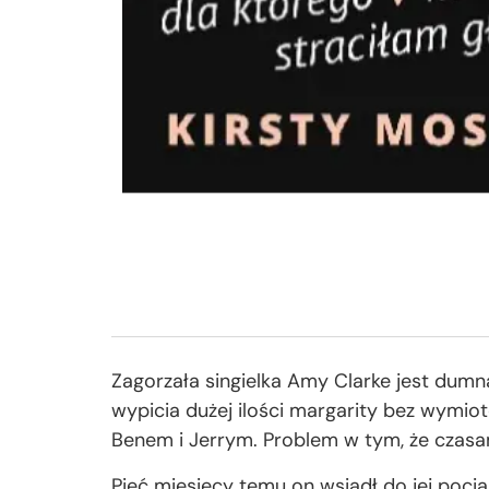
Zagorzała singielka Amy Clarke jest dumn
wypicia dużej ilości margarity bez wymiot
Benem i Jerrym. Problem w tym, że czasam
Pięć miesięcy temu on wsiadł do jej pociągu