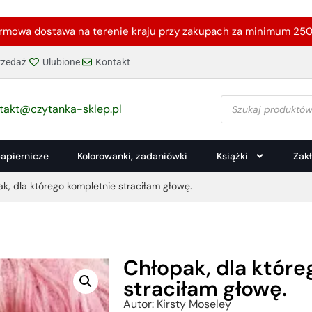
rmowa dostawa na terenie kraju przy zakupach za minimum 250 
zedaż
Ulubione
Kontakt
takt@czytanka-sklep.pl
papiernicze
Kolorowanki, zadaniówki
Książki
Zak
k, dla którego kompletnie straciłam głowę.
Chłopak, dla któr
straciłam głowę.
Autor: Kirsty Moseley