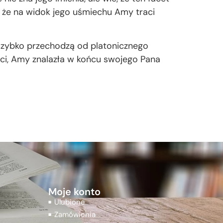
ia, że na widok jego uśmiechu Amy traci
szybko przechodzą od platonicznego
ości, Amy znalazła w końcu swojego Pana
Moje konto
Ulubione
Zamówienia