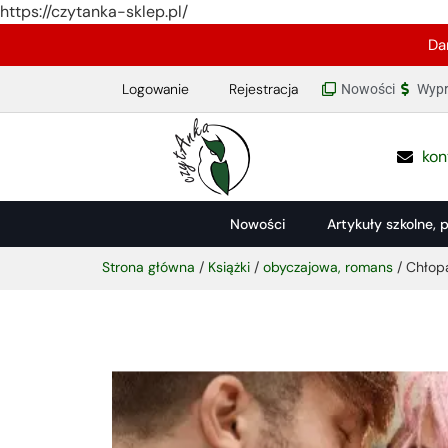
https://czytanka-sklep.pl/
Da
Logowanie
Rejestracja
Nowości
Wypr
kon
Nowości
Artykuły szkolne, 
Strona główna
/
Książki
/
obyczajowa, romans
/ Chłopa