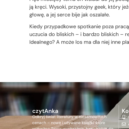
ją kręci. Wysoki, przystojny geek, który j
głowę, a jej serce bije jak oszalałe.
Kiedy przypadkowe spotkanie poza pracą
uczucia do bliskich – i bardzo bliskich –
Idealnego? A może los ma dla niej inne pl
czytAnka
Ko
Odkryj świat literatury w niesamowitych
cenach – nowe i używane książki, które
rozkwitną Twoją wyobraźnią, bez obciążenia