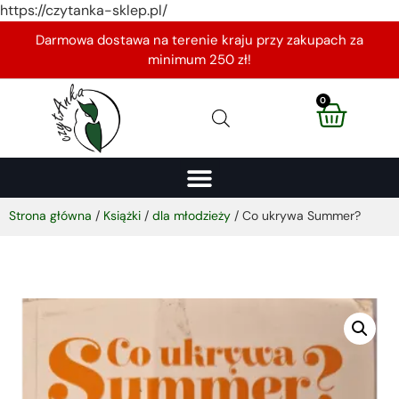
https://czytanka-sklep.pl/
Darmowa dostawa na terenie kraju przy zakupach za
minimum 250 zł!
0
Strona główna
/
Książki
/
dla młodzieży
/ Co ukrywa Summer?