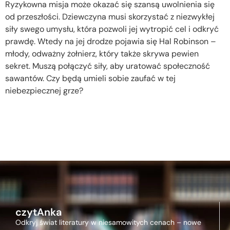
Ryzykowna misja może okazać się szansą uwolnienia się
od przeszłości. Dziewczyna musi skorzystać z niezwykłej
siły swego umysłu, która pozwoli jej wytropić cel i odkryć
prawdę. Wtedy na jej drodze pojawia się Hal Robinson –
młody, odważny żołnierz, który także skrywa pewien
sekret. Muszą połączyć siły, aby uratować społeczność
sawantów. Czy będą umieli sobie zaufać w tej
niebezpiecznej grze?
czytAnka
Odkryj świat literatury w niesamowitych cenach – nowe