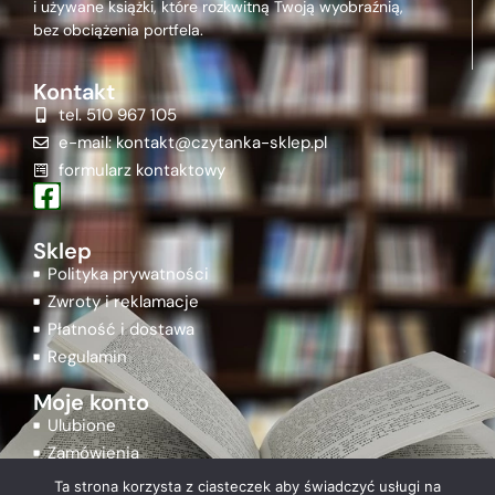
i używane książki, które rozkwitną Twoją wyobraźnią,
bez obciążenia portfela.
Kontakt
tel. 510 967 105
e-mail: kontakt@czytanka-sklep.pl
formularz kontaktowy
Sklep
Polityka prywatności
Zwroty i reklamacje
Płatność i dostawa
Regulamin
Moje konto
Ulubione
Zamówienia
Rejestracja
Ta strona korzysta z ciasteczek aby świadczyć usługi na