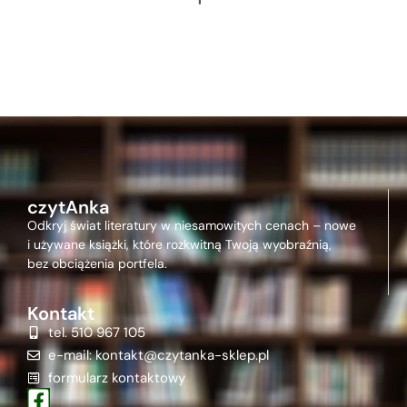
czytAnka
Odkryj świat literatury w niesamowitych cenach – nowe
i używane książki, które rozkwitną Twoją wyobraźnią,
bez obciążenia portfela.
Kontakt
tel. 510 967 105
e-mail: kontakt@czytanka-sklep.pl
formularz kontaktowy