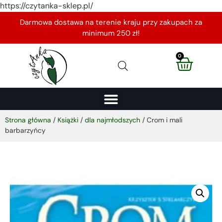
https://czytanka-sklep.pl/
Darmowa dostawa na terenie kraju przy zakupach za
minimum 250 zł!
0
Strona główna
/
Książki
/
dla najmłodszych
/ Crom i mali
barbarzyńcy