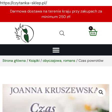
https://czytanka-sklep.pl/
Darmowa dostawa na terenie kraju przy zakupach za
minimum 250 zł!
0
Strona główna
/
Książki
/
obyczajowa, romans
/ Czas powrotów