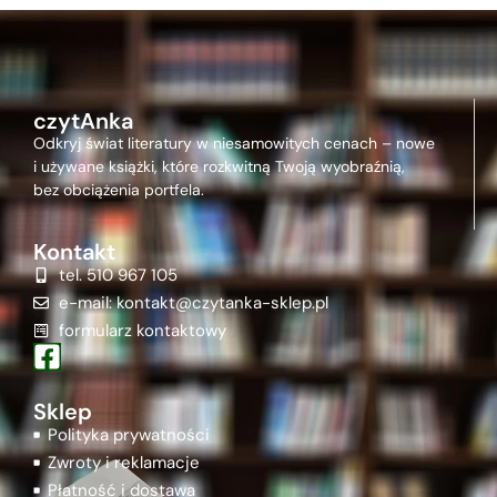
czytAnka
Odkryj świat literatury w niesamowitych cenach – nowe
i używane książki, które rozkwitną Twoją wyobraźnią,
bez obciążenia portfela.
Kontakt
tel. 510 967 105
e-mail: kontakt@czytanka-sklep.pl
formularz kontaktowy
Sklep
Polityka prywatności
Zwroty i reklamacje
Płatność i dostawa