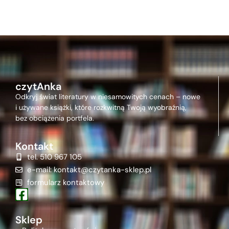
czytAnka
Odkryj świat literatury w niesamowitych cenach – nowe
i używane książki, które rozkwitną Twoją wyobraźnią,
bez obciążenia portfela.
Kontakt
tel. 510 967 105
e-mail: kontakt@czytanka-sklep.pl
formularz kontaktowy
Sklep