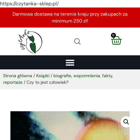
https://czytanka-sklep.pl/
Darmowa dostawa na terenie kraju przy zakupach za
minimum 250 zł!
0
Strona główna
/
Książki
/
biografie, wspomnienia, fakty,
reportaże
/ Czy to jest człowiek?