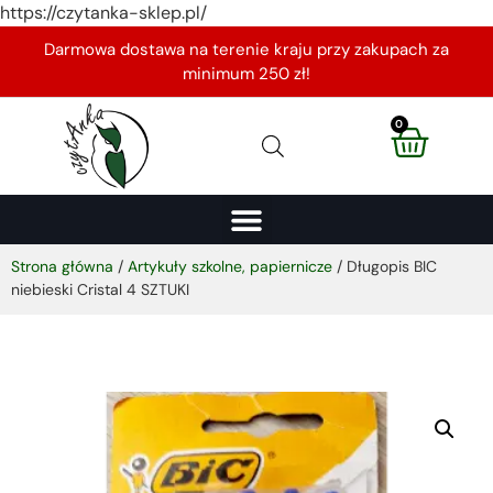
https://czytanka-sklep.pl/
Darmowa dostawa na terenie kraju przy zakupach za
minimum 250 zł!
0
Strona główna
/
Artykuły szkolne, papiernicze
/ Długopis BIC
niebieski Cristal 4 SZTUKI