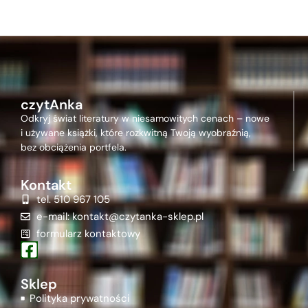
czytAnka
Odkryj świat literatury w niesamowitych cenach – nowe
i używane książki, które rozkwitną Twoją wyobraźnią,
bez obciążenia portfela.
Kontakt
tel. 510 967 105
e-mail: kontakt@czytanka-sklep.pl
formularz kontaktowy
Sklep
Polityka prywatności