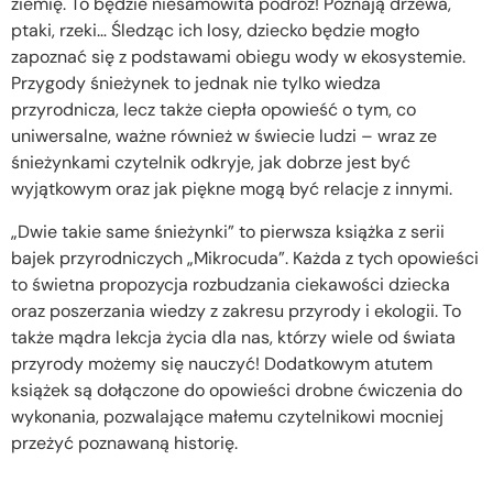
ziemię. To będzie niesamowita podróż! Poznają drzewa,
ptaki, rzeki… Śledząc ich losy, dziecko będzie mogło
zapoznać się z podstawami obiegu wody w ekosystemie.
Przygody śnieżynek to jednak nie tylko wiedza
przyrodnicza, lecz także ciepła opowieść o tym, co
uniwersalne, ważne również w świecie ludzi – wraz ze
śnieżynkami czytelnik odkryje, jak dobrze jest być
wyjątkowym oraz jak piękne mogą być relacje z innymi.
„Dwie takie same śnieżynki” to pierwsza książka z serii
bajek przyrodniczych „Mikrocuda”. Każda z tych opowieści
to świetna propozycja rozbudzania ciekawości dziecka
oraz poszerzania wiedzy z zakresu przyrody i ekologii. To
także mądra lekcja życia dla nas, którzy wiele od świata
przyrody możemy się nauczyć! Dodatkowym atutem
książek są dołączone do opowieści drobne ćwiczenia do
wykonania, pozwalające małemu czytelnikowi mocniej
przeżyć poznawaną historię.