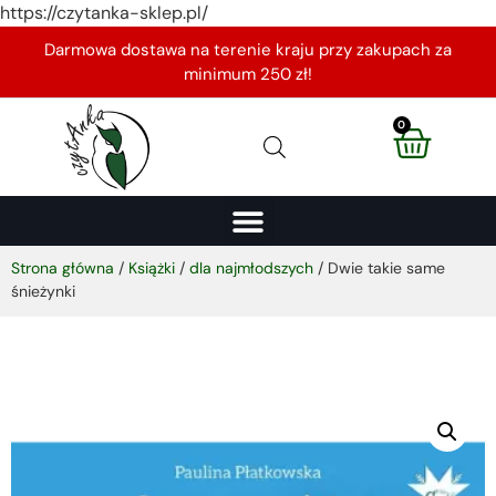
https://czytanka-sklep.pl/
Darmowa dostawa na terenie kraju przy zakupach za
minimum 250 zł!
0
Strona główna
/
Książki
/
dla najmłodszych
/ Dwie takie same
śnieżynki