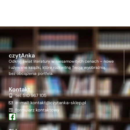
czytAnka
Odkryj świat literatury w niesamowitych cenach – nowe
i używane książki, które rozkwitną Twoją wyobraźnią,
bez obciążenia portfela.
Kontakt
tel. 510 967 105
e-mail: kontakt@czytanka-sklep.pl
formularz kontaktowy