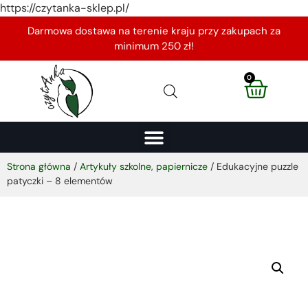
https://czytanka-sklep.pl/
Darmowa dostawa na terenie kraju przy zakupach za
minimum 250 zł!
0
Strona główna
/
Artykuły szkolne, papiernicze
/ Edukacyjne puzzle
patyczki – 8 elementów