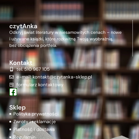
czytAnka
Odkryj świat literatury w niesamowitych cenach – nowe
i używane książki, które rozkwitną Twoją wyobraźnią,
bez obciążenia portfela.
Kontakt
tel. 510 967 105
e-mail: kontakt@czytanka-sklep.pl
formularz kontaktowy
Sklep
Polityka prywatności
Zwroty i reklamacje
Płatność i dostawa
Regulamin