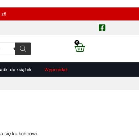
zł!
0
ładki do książek
Wyprzedaż
ża się ku końcowi.