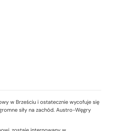
owy w Brześciu i ostatecznie wycofuje się
 ogromne siły na zachód. Austro-Węgry
mowi, zostaje internowany w