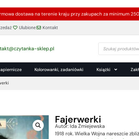
rmowa dostawa na terenie kraju przy zakupach za minimum 250 
zedaż
Ulubione
Kontakt
takt@czytanka-sklep.pl
papiernicze
Kolorowanki, zadaniówki
Książki
Zak
werki
Fajerwerki
Autor: Ida Żmiejewska
1918 rok. Wielka Wojna nareszcie zbli