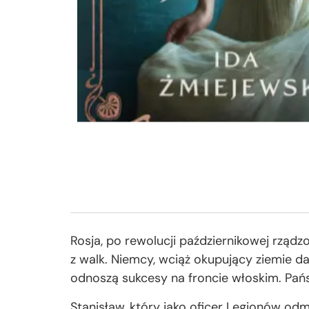
Rosja, po rewolucji październikowej rządz
z walk. Niemcy, wciąż okupujący ziemie d
odnoszą sukcesy na froncie włoskim. Pańs
Stanisław, który jako oficer Legionów od