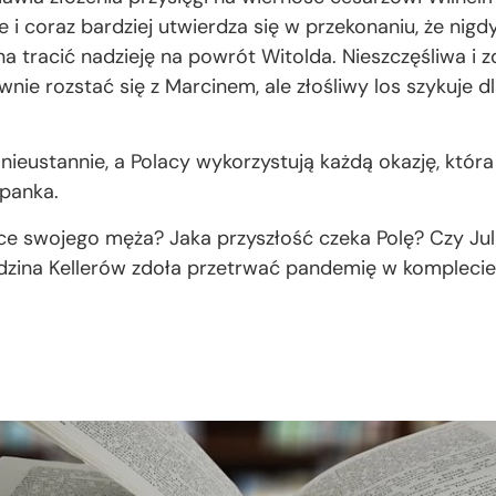
 i coraz bardziej utwierdza się w przekonaniu, że nigd
a tracić nadzieję na powrót Witolda. Nieszczęśliwa i 
nie rozstać się z Marcinem, ale złośliwy los szykuje dla
 nieustannie, a Polacy wykorzystują każdą okazję, któr
zpanka.
e swojego męża? Jaka przyszłość czeka Polę? Czy Julii
dzina Kellerów zdoła przetrwać pandemię w kompleci