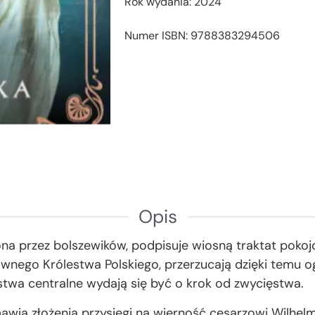
Rok wydania: 2024
Numer ISBN: 9788383294506
Opis
ona przez bolszewików, podpisuje wiosną traktat pokoj
awnego Królestwa Polskiego, przerzucają dzięki temu
twa centralne wydają się być o krok od zwycięstwa.
mawia złożenia przysięgi na wierność cesarzowi Wilhel