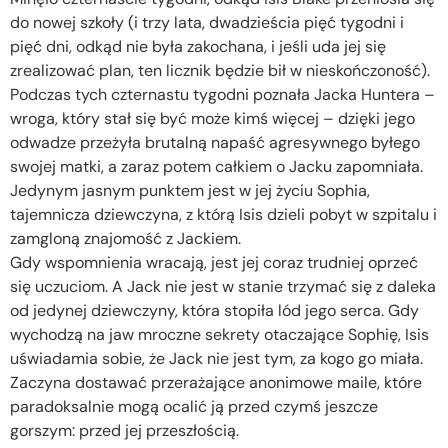
do nowej szkoły (i trzy lata, dwadzieścia pięć tygodni i
pięć dni, odkąd nie była zakochana, i jeśli uda jej się
zrealizować plan, ten licznik będzie bił w nieskończoność).
Podczas tych czternastu tygodni poznała Jacka Huntera –
wroga, który stał się być może kimś więcej – dzięki jego
odwadze przeżyła brutalną napaść agresywnego byłego
swojej matki, a zaraz potem całkiem o Jacku zapomniała.
Jedynym jasnym punktem jest w jej życiu Sophia,
tajemnicza dziewczyna, z którą Isis dzieli pobyt w szpitalu i
zamgloną znajomość z Jackiem.
Gdy wspomnienia wracają, jest jej coraz trudniej oprzeć
się uczuciom. A Jack nie jest w stanie trzymać się z daleka
od jedynej dziewczyny, która stopiła lód jego serca. Gdy
wychodzą na jaw mroczne sekrety otaczające Sophię, Isis
uświadamia sobie, że Jack nie jest tym, za kogo go miała.
Zaczyna dostawać przerażające anonimowe maile, które
paradoksalnie mogą ocalić ją przed czymś jeszcze
gorszym: przed jej przeszłością.