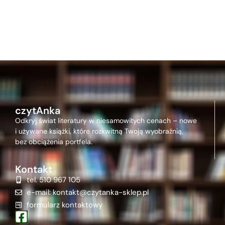
czytAnka
Odkryj świat literatury w niesamowitych cenach – nowe
i używane książki, które rozkwitną Twoją wyobraźnią,
bez obciążenia portfela.
Kontakt
tel. 510 967 105
e-mail: kontakt@czytanka-sklep.pl
formularz kontaktowy