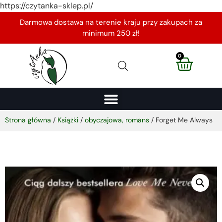
https://czytanka-sklep.pl/
Darmowa dostawa na terenie kraju przy zakupach za
minimum 250 zł!
0
Strona główna
/
Książki
/
obyczajowa, romans
/ Forget Me Always