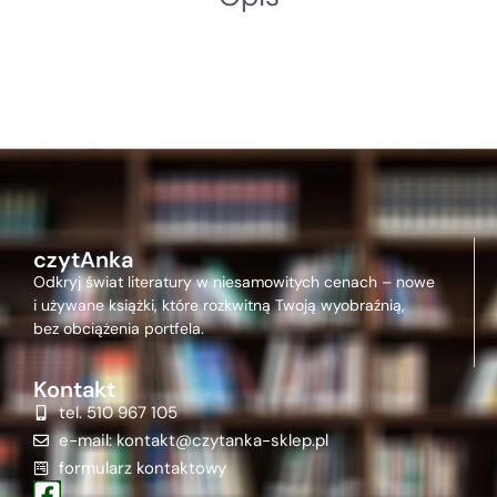
czytAnka
Odkryj świat literatury w niesamowitych cenach – nowe
i używane książki, które rozkwitną Twoją wyobraźnią,
bez obciążenia portfela.
Kontakt
tel. 510 967 105
e-mail: kontakt@czytanka-sklep.pl
formularz kontaktowy