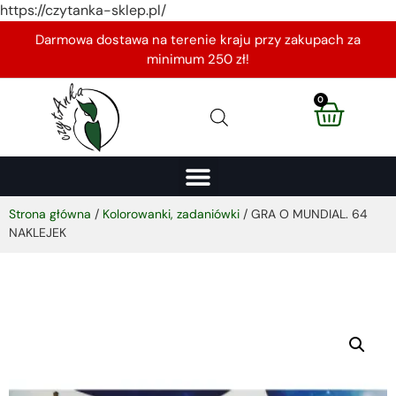
https://czytanka-sklep.pl/
Darmowa dostawa na terenie kraju przy zakupach za
minimum 250 zł!
0
Strona główna
/
Kolorowanki, zadaniówki
/ GRA O MUNDIAL. 64
NAKLEJEK