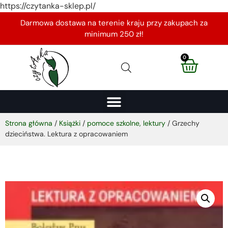
https://czytanka-sklep.pl/
Darmowa dostawa na terenie kraju przy zakupach za
minimum 250 zł!
0
Strona główna
/
Książki
/
pomoce szkolne, lektury
/ Grzechy
dzieciństwa. Lektura z opracowaniem