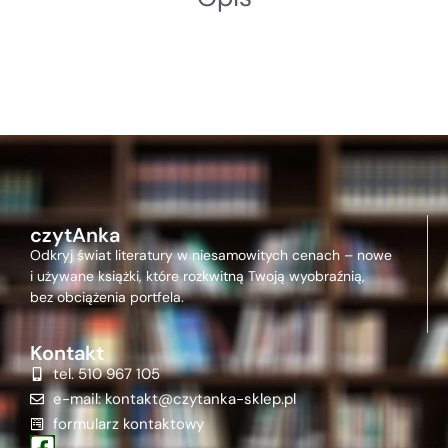
czytAnka
Odkryj świat literatury w niesamowitych cenach – nowe
i używane książki, które rozkwitną Twoją wyobraźnią,
bez obciążenia portfela.
Kontakt
tel. 510 967 105
e-mail: kontakt@czytanka-sklep.pl
formularz kontaktowy