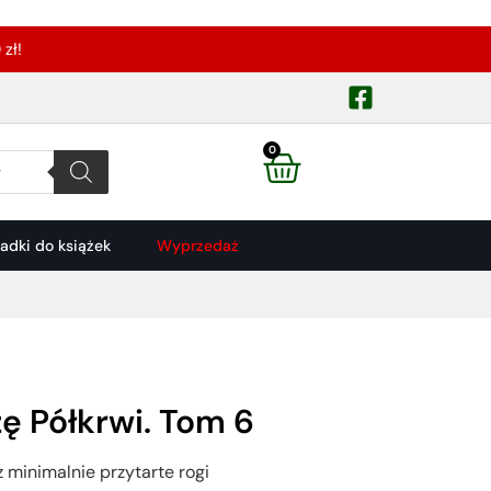
zł!
0
ładki do książek
Wyprzedaż
żę Półkrwi. Tom 6
z minimalnie przytarte rogi