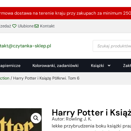
rmowa dostawa na terenie kraju przy zakupach za minimum 250 
zedaż
Ulubione
Kontakt
takt@czytanka-sklep.pl
papiernicze
Kolorowanki, zadaniówki
Książki
Zak
iction
/ Harry Potter i Książę Półkrwi. Tom 6
Harry Potter i Ksią
Autor: Rowling J. K.
lekke przybrudzenia boku książki pra