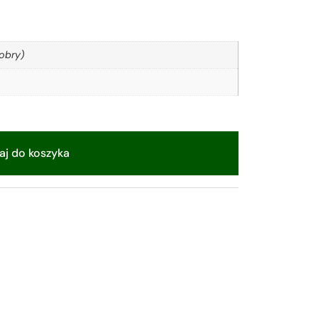
obry)
j do koszyka