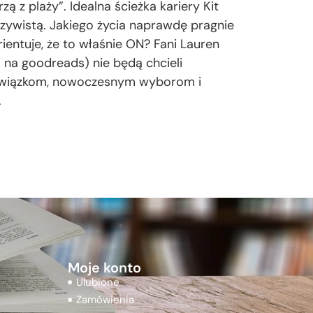
ą z plaży”. Idealna ścieżka kariery Kit
eczywistą. Jakiego życia naprawdę pragnie
ientuje, że to właśnie ON? Fani Lauren
i na goodreads) nie będą chcieli
m związkom, nowoczesnym wyborom i
.
Moje konto
Ulubione
Zamówienia