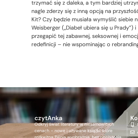
trzymać się z daleka, a tym bardziej utrzy
nagle zderzy się z inną opcją na przyszło
Kit? Czy będzie musiała wymyślić siebie n
Weisberger („Diabeł ubiera się u Prady”) 
przegapić tej zabawnej, seksownej i emo
redefinicji – nie wspominając o rebrand
czytAnka
Ko
Odkryj świat literatury w niesamowitych
cenach – nowe i używane książki, które
rozkwitną Twoją wyobraźnią, bez obciążenia