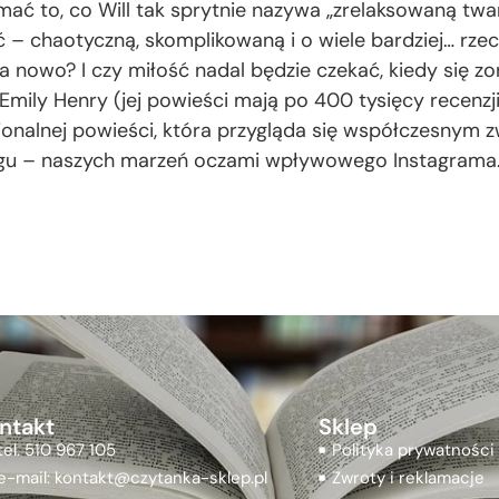
mać to, co Will tak sprytnie nazywa „zrelaksowaną twarz
ść – chaotyczną, skomplikowaną i o wiele bardziej… rz
a nowo? I czy miłość nadal będzie czekać, kiedy się zor
i Emily Henry (jej powieści mają po 400 tysięcy recenzj
cjonalnej powieści, która przygląda się współczesny
ingu – naszych marzeń oczami wpływowego Instagrama
ntakt
Sklep
tel. 510 967 105
Polityka prywatności
e-mail: kontakt@czytanka-sklep.pl
Zwroty i reklamacje