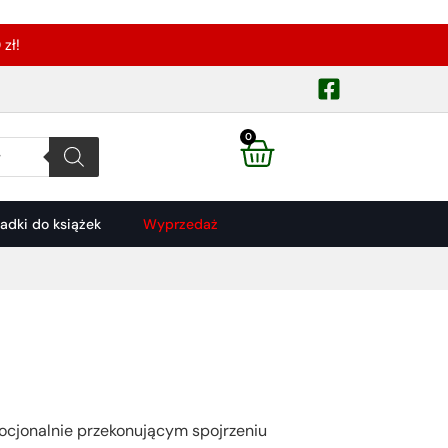
zł!
0
ładki do książek
Wyprzedaż
onalnie przekonującym spojrzeniu