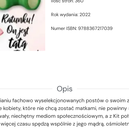
Ilość stron: 360
Rok wydania: 2022
Numer ISBN: 9788367217039
Opis
ianiu fachowo wyselekcjonowanych postów o swoim z
, że kobiety, które nie chcą zostać matkami, nie powinny
wały, niechętny mediom społecznościowym, a z Kit po
 więcej czasu spędzą wspólnie z jego mądrą, ośmioletn