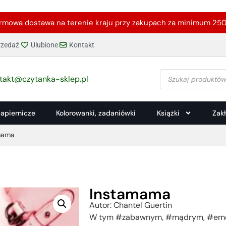
rmowa dostawa na terenie kraju przy zakupach za minimum 250 
zedaż
Ulubione
Kontakt
takt@czytanka-sklep.pl
papiernicze
Kolorowanki, zadaniówki
Książki
Zak
mama
Instamama
Autor: Chantel Guertin
W tym #zabawnym, #mądrym, #emocj