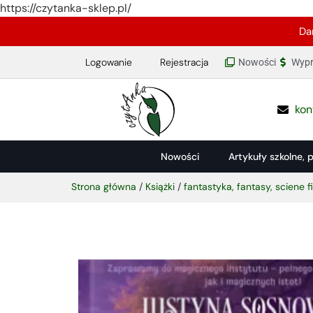
https://czytanka-sklep.pl/
Da
Logowanie
Rejestracja
Nowości
Wypr
kon
Nowości
Artykuły szkolne, 
Strona główna
/
Książki
/
fantastyka, fantasy, sciene f