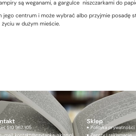
wampiry są weganami, a gargulce niszczarkami do papi
ym jego centrum i może wybrać albo przyjmie posadę s
 życiu w dużym mieście.
ntakt
Sklep
tel. 510 967 105
Polityka prywatności
e-mail: kontakt@czytanka-sklep.pl
Zwroty i reklamacje