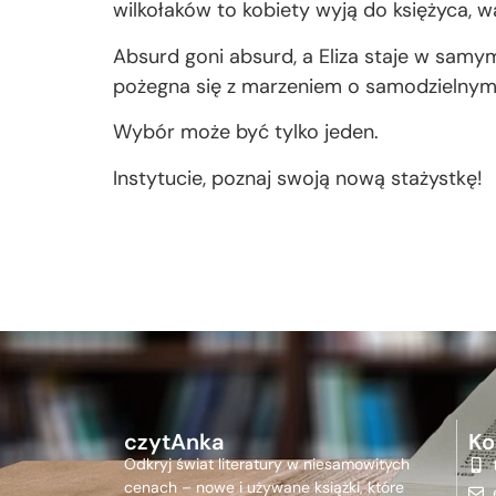
wilkołaków to kobiety wyją do księżyca, 
Absurd goni absurd, a Eliza staje w sam
pożegna się z marzeniem o samodzielnym
Wybór może być tylko jeden.
Instytucie, poznaj swoją nową stażystkę!
czytAnka
Ko
Odkryj świat literatury w niesamowitych
cenach – nowe i używane książki, które