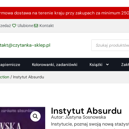
rmowa dostawa na terenie kraju przy zakupach za minimum 250 
zedaż
Ulubione
Kontakt
takt@czytanka-sklep.pl
papiernicze
Kolorowanki, zadaniówki
Książki
Zak
iction
/ Instytut Absurdu
Instytut Absurdu
Autor: Justyna Sosnowska
Instytucie, poznaj swoją nową stażys