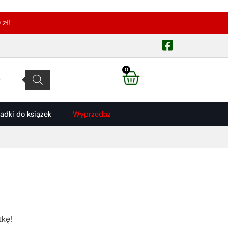
zł!
0
ładki do książek
Wyprzedaż
tkę!