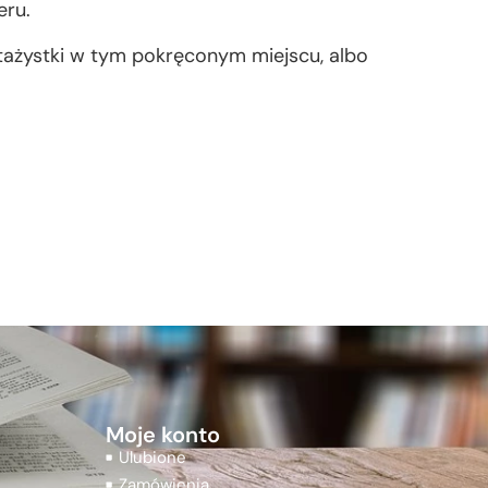
eru.
tażystki w tym pokręconym miejscu, albo
Moje konto
Ulubione
Zamówienia