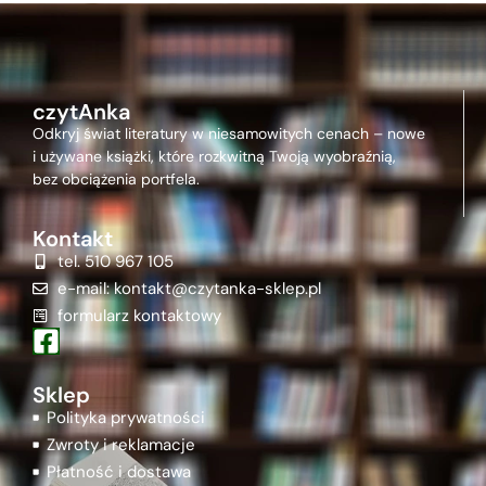
czytAnka
Odkryj świat literatury w niesamowitych cenach – nowe
i używane książki, które rozkwitną Twoją wyobraźnią,
bez obciążenia portfela.
Kontakt
tel. 510 967 105
e-mail: kontakt@czytanka-sklep.pl
formularz kontaktowy
Sklep
Polityka prywatności
Zwroty i reklamacje
Płatność i dostawa