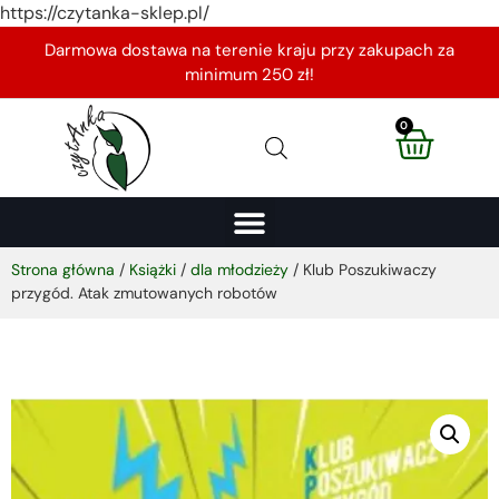
https://czytanka-sklep.pl/
Darmowa dostawa na terenie kraju przy zakupach za
minimum 250 zł!
0
Strona główna
/
Książki
/
dla młodzieży
/ Klub Poszukiwaczy
przygód. Atak zmutowanych robotów