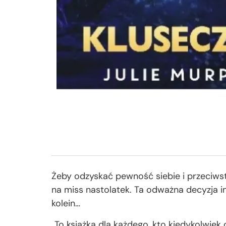
Żeby odzyskać pewność siebie i przeciwsta
na miss nastolatek. Ta odważna decyzja in
kolein…
„To książka dla każdego, kto kiedykolwiek