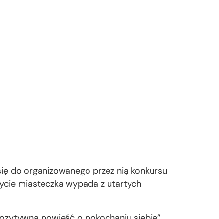
 się do organizowanego przez nią konkursu
 życie miasteczka wypada z utartych
 pozytywna powieść o pokochaniu siebie”.