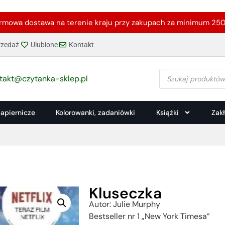
rmowa dostawa na terenie kraju przy zakupach za minimum 250 
zedaż
Ulubione
Kontakt
takt@czytanka-sklep.pl
papiernicze
Kolorowanki, zadaniówki
Książki
Zak
Kluseczka
Autor: Julie Murphy
Bestseller nr 1 „New York Timesa”