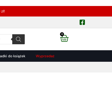
zł!
0
ładki do książek
Wyprzedaż