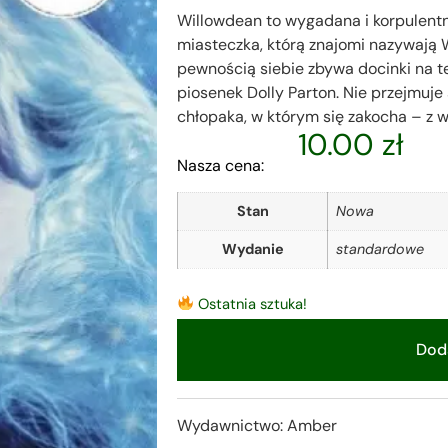
Willowdean to wygadana i korpulentn
miasteczka, którą znajomi nazywają Wi
pewnością siebie zbywa docinki na t
piosenek Dolly Parton. Nie przejmuj
chłopaka, w którym się zakocha – z 
10.00
zł
Nasza cena:
Stan
Nowa
Wydanie
standardowe
Ostatnia sztuka!
Doda
Alternative:
Wydawnictwo: Amber