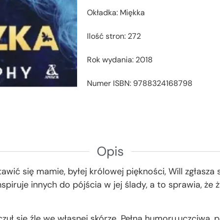
Okładka: Miękka
Ilość stron: 272
Rok wydania: 2018
Numer ISBN: 9788324168798
Opis
wić się mamie, byłej królowej piękności, Will zgłasza
spiruje innych do pójścia w jej ślady, a to sprawia, że
 czuł się źle we własnej skórze. Pełna humoru,uczciwa,