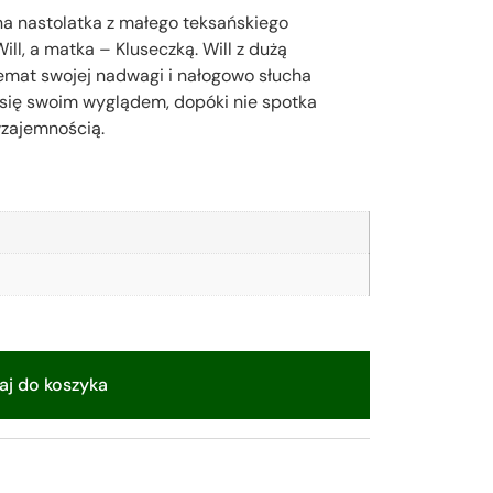
a nastolatka z małego teksańskiego
ll, a matka – Kluseczką. Will z dużą
emat swojej nadwagi i nałogowo słucha
e się swoim wyglądem, dopóki nie spotka
wzajemnością.
j do koszyka