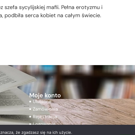
 szefa sycylijskiej mafii. Pełna erotyzmu i
 podbiła serca kobiet na całym świecie.
Moje konto
Ulubione
Zamówienia
Rejestracja
Logowanie
znacza, że zgadzasz się na ich użycie.