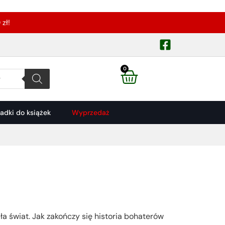
zł!
0
ładki do książek
Wyprzedaż
iła świat. Jak zakończy się historia bohaterów