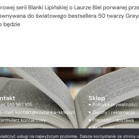
owej serii Blanki Lipińskiej o Laurze Biel porwanej przez
ównywana do światowego bestsellera 50 twarzy Greya,
no będzie
ntakt
Sklep
tel. 510 967 105
Polityka prywatności
e-mail: kontakt@czytanka-sklep.pl
Zwroty i reklamacje
formularz kontaktowy
Płatność i dostawa
Regulamin
wiadczyć usługi na najwyższym poziomie. Dalsze korzystanie ze strony o