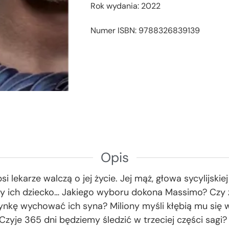
Rok wydania: 2022
Numer ISBN: 9788326839139
Opis
i lekarze walczą o jej życie. Jej mąż, głowa sycylijskie
zy ich dziecko… Jakiego wyboru dokona Massimo? Czy ż
ynkę wychować ich syna? Miliony myśli kłębią mu się w 
. Czyje 365 dni będziemy śledzić w trzeciej części sagi?