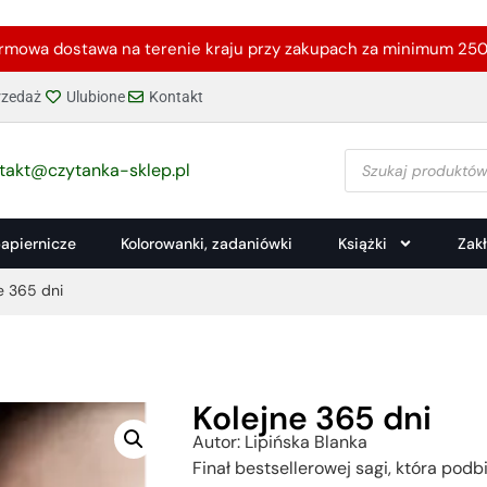
rmowa dostawa na terenie kraju przy zakupach za minimum 250 
zedaż
Ulubione
Kontakt
takt@czytanka-sklep.pl
papiernicze
Kolorowanki, zadaniówki
Książki
Zak
e 365 dni
Kolejne 365 dni
Autor: Lipińska Blanka
Finał bestsellerowej sagi, która podb