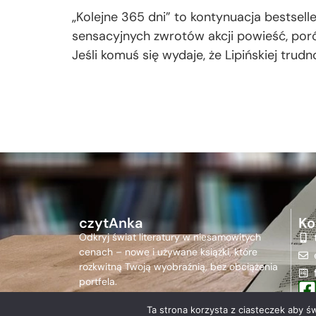
„Kolejne 365 dni” to kontynuacja bestseller
sensacyjnych zwrotów akcji powieść, por
Jeśli komuś się wydaje, że Lipińskiej trud
czytAnka
Ko
Odkryj świat literatury w niesamowitych
cenach – nowe i używane książki, które
rozkwitną Twoją wyobraźnią, bez obciążenia
portfela.
Ta strona korzysta z ciasteczek aby ś