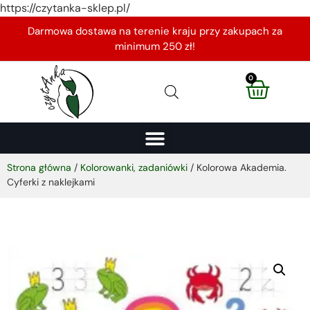
https://czytanka-sklep.pl/
Darmowa dostawa na terenie kraju przy zakupach za
minimum 250 zł!
0
Strona główna
/
Kolorowanki, zadaniówki
/ Kolorowa Akademia.
Cyferki z naklejkami