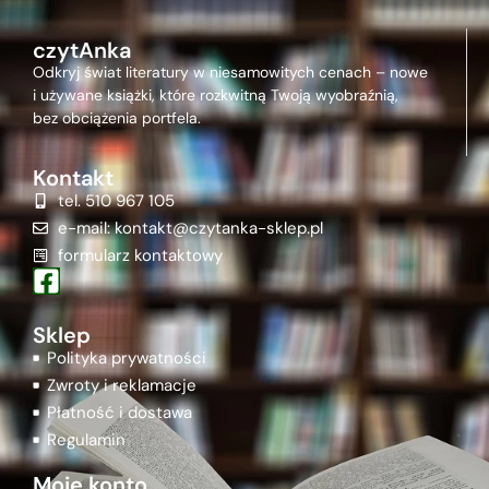
czytAnka
Odkryj świat literatury w niesamowitych cenach – nowe
i używane książki, które rozkwitną Twoją wyobraźnią,
bez obciążenia portfela.
Kontakt
tel. 510 967 105
e-mail: kontakt@czytanka-sklep.pl
formularz kontaktowy
Sklep
Polityka prywatności
Zwroty i reklamacje
Płatność i dostawa
Regulamin
Moje konto