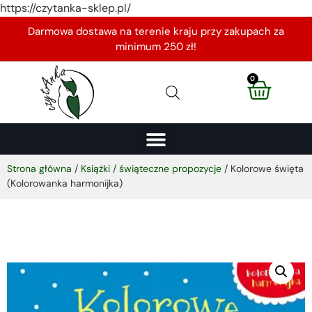
https://czytanka-sklep.pl/
Darmowa dostawa na terenie kraju przy zakupach za
minimum 250 zł!
0
Strona główna
/
Książki
/
świąteczne propozycje
/ Kolorowe święta
(Kolorowanka harmonijka)