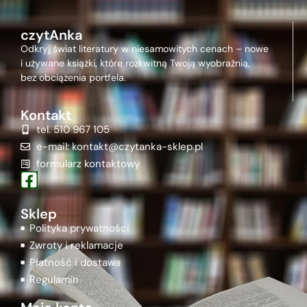
czytAnka
Odkryj świat literatury w niesamowitych cenach – nowe
i używane książki, które rozkwitną Twoją wyobraźnią,
bez obciążenia portfela.
Kontakt
tel. 510 967 105
e-mail: kontakt@czytanka-sklep.pl
formularz kontaktowy
Sklep
Polityka prywatności
Zwroty i reklamacje
Płatność i dostawa
Regulamin