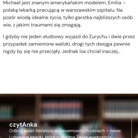
Michael jest znanym amerykańskim modelem. Emilia –
polską lekarką pracującą w warszawskim szpitalu. Na
pozór wiodą idealne życia, tylko garstka najbliższych osób
wie, z jakimi traumami się zmagają.
I gdyby nie jeden służbowy wyjazd do Zurychu i dwie przez
przypadek zamienione walizki, drogi tych dwojga pewnie
nigdy by się nie przecięły. Jednak los chciał inaczej…
czytAnka
Odkryj świat literatury w niesamowitych cenach – nowe
i używane książki, które rozkwitną Twoją wyobraźnią,