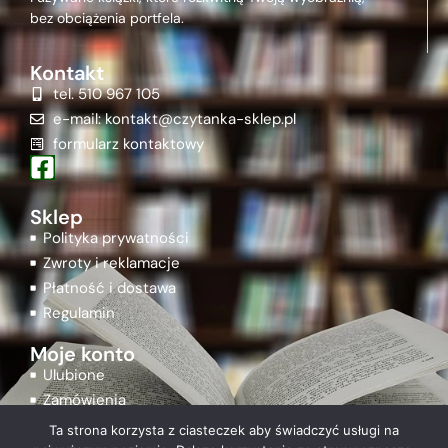
bez obciążenia portfela.
Kontakt
tel. 510 967 105
e-mail: kontakt@czytanka-sklep.pl
formularz kontaktowy
Sklep
Polityka prywatności
Zwroty i reklamacje
Płatność i dostawa
Regulamin
Moje konto
Ulubione
Zamówienia
Rejestracja
Ta strona korzysta z ciasteczek aby świadczyć usługi na