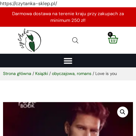
https://czytanka-sklep.pl/
Darmowa dostawa na terenie kraju przy zakupach za
minimum 250 zł!
0
Strona główna
/
Książki
/
obyczajowa, romans
/ Love is you