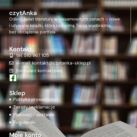
czytAnka
Odkryj świat literatury w niesamowitych cenach – nowe
i używane książki, które rozkwitną Twoją wyobraźnią,
bez obciążenia portfela.
Kontakt
tel. 510 967 105
e-mail: kontakt@czytanka-sklep.pl
formularz kontaktowy
Sklep
Polityka prywatności
Zwroty i reklamacje
Płatność i dostawa
Regulamin
Moje konto