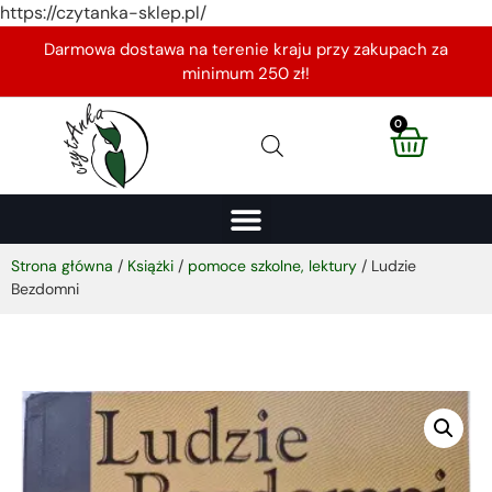
https://czytanka-sklep.pl/
Darmowa dostawa na terenie kraju przy zakupach za
minimum 250 zł!
0
Strona główna
/
Książki
/
pomoce szkolne, lektury
/ Ludzie
Bezdomni