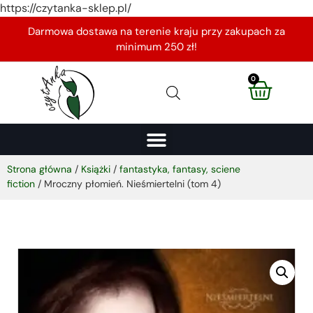
https://czytanka-sklep.pl/
Darmowa dostawa na terenie kraju przy zakupach za
minimum 250 zł!
0
Strona główna
/
Książki
/
fantastyka, fantasy, sciene
fiction
/ Mroczny płomień. Nieśmiertelni (tom 4)