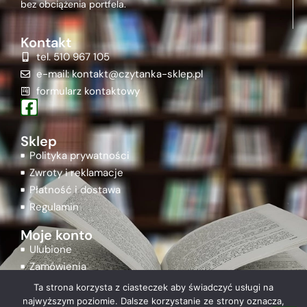
bez obciążenia portfela.
Kontakt
tel. 510 967 105
e-mail: kontakt@czytanka-sklep.pl
formularz kontaktowy
Sklep
Polityka prywatności
Zwroty i reklamacje
Płatność i dostawa
Regulamin
Moje konto
Ulubione
Zamówienia
Rejestracja
Ta strona korzysta z ciasteczek aby świadczyć usługi na
Logowanie
najwyższym poziomie. Dalsze korzystanie ze strony oznacza,