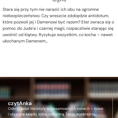
Stara się przy tym nie narazić ich obu na ogromne
niebezpieczeństwo. Czy wreszcie zdobędzie antidotum,
które pozwoli jej i Damenowi być razem? Eter zwraca się o
pomoc do Jude’a i czarnej magii, rozpaczliwie starając się
uwolnić od klątwy. Ryzykuje wszystkim, co kocha – nawet
ukochanym Damenem…
czytAnka
Odkryj świat literatury w niesamowitych cenach – nowe
i używane książki, które rozkwitną Twoją wyobraźnią,