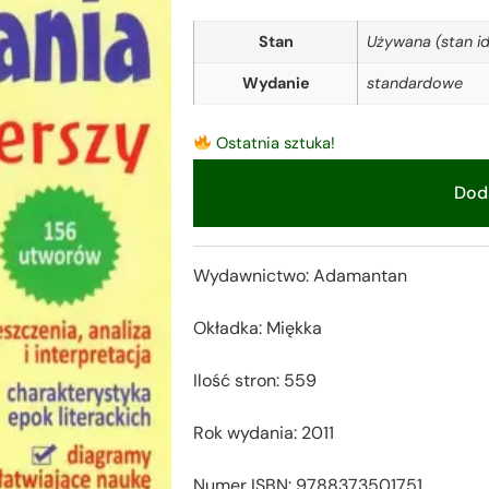
Stan
Używana (stan id
Wydanie
standardowe
Ostatnia sztuka!
Doda
Alternative:
Wydawnictwo: Adamantan
Okładka: Miękka
Ilość stron: 559
Rok wydania: 2011
Numer ISBN: 9788373501751