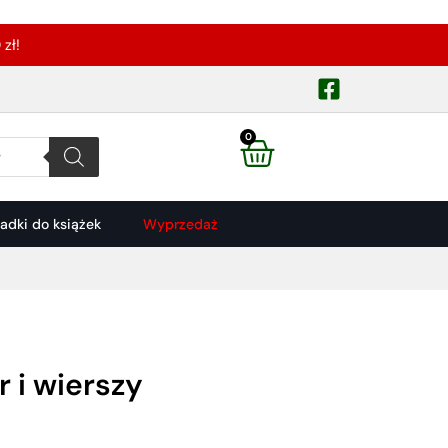
zł!
0
ładki do książek
Wyprzedaż
 i wierszy