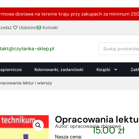
rmowa dostawa na terenie kraju przy zakupach za minimum 250 
zedaż
Ulubione
Kontakt
takt@czytanka-sklep.pl
papiernicze
Kolorowanki, zadaniówki
Książki
Zak
racowania lektur i wierszy
Opracowania lektur
Autor: opracowanie zbiorowe
15.00
zł
Nasza cena: