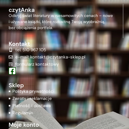
czytAnka
Odkryj świat literatury w niesamowitych cenach – nowe
i używane książki, które rozkwitną Twoją wyobraźnią,
bez obciążenia portfela.
Kontakt
tel. 510 967 105
e-mail: kontakt@czytanka-sklep.pl
formularz kontaktowy
Sklep
Polityka prywatności
Zwroty i reklamacje
Płatność i dostawa
Regulamin
Moje konto