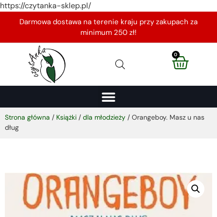
https://czytanka-sklep.pl/
Darmowa dostawa na terenie kraju przy zakupach za
minimum 250 zł!
0
Strona główna
/
Książki
/
dla młodzieży
/ Orangeboy. Masz u nas
dług