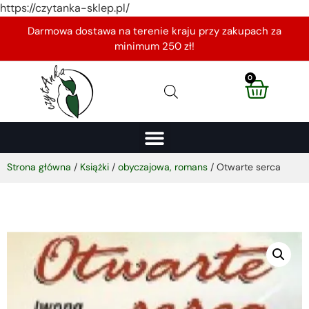
https://czytanka-sklep.pl/
Darmowa dostawa na terenie kraju przy zakupach za
minimum 250 zł!
0
Strona główna
/
Książki
/
obyczajowa, romans
/ Otwarte serca