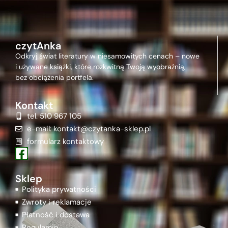
czytAnka
Odkryj świat literatury w niesamowitych cenach – nowe
i używane książki, które rozkwitną Twoją wyobraźnią,
bez obciążenia portfela.
Kontakt
tel. 510 967 105
e-mail: kontakt@czytanka-sklep.pl
formularz kontaktowy
Sklep
Polityka prywatności
Zwroty i reklamacje
Płatność i dostawa
Regulamin