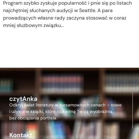
Program szybko zyskuje popularność i pnie się po listach
najchętniej słuchanych audycji w Seattle. A para
prowadzących własne rady zaczyna stosować w coraz
mniej służbowym związku…
czytAnka
Odkryj świat literatury w niesamowitych cenach – nowe
i używane książki, które rozkwitną Twoją wyobraźnią,
bez obciążenia portfela.
Kontakt