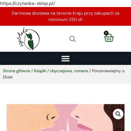
https://czytanka-sklep.pl/
Darmowa dostawa na terenie kraju przy zakupach za
minimum 250 zł!
0
Strona główna
/
Książki
/
obyczajowa, romans
/ Porozmawiajmy o
Eksie