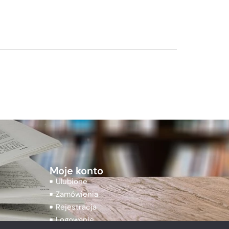
Moje konto
Ulubione
Zamówienia
Rejestracja
Logowanie