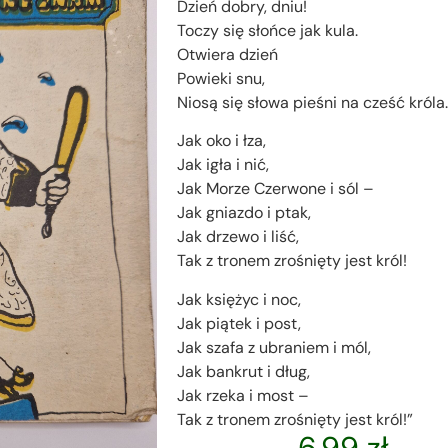
Dzień dobry, dniu!
Toczy się słońce jak kula.
Otwiera dzień
Powieki snu,
Niosą się słowa pieśni na cześć króla.
Jak oko i łza,
Jak igła i nić,
Jak Morze Czerwone i sól –
Jak gniazdo i ptak,
Jak drzewo i liść,
Tak z tronem zrośnięty jest król!
Jak księżyc i noc,
Jak piątek i post,
Jak szafa z ubraniem i mól,
Jak bankrut i dług,
Jak rzeka i most –
Tak z tronem zrośnięty jest król!”
6.99
zł