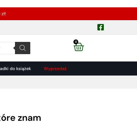
zł!
0
ładki do książek
Wyprzedaż
które znam