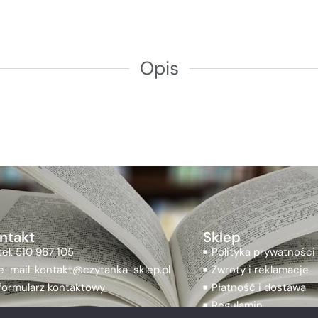
Opis
ntakt
Sklep
tel. 510 967 105
Polityka prywatności
e-mail: kontakt@czytanka-sklep.pl
Zwroty i reklamacje
formularz kontaktowy
Płatność i dostawa
Regulamin