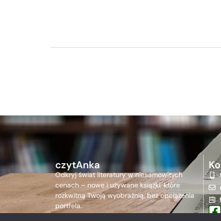
czytAnka
Ko
Odkryj świat literatury w niesamowitych
cenach – nowe i używane książki, które
rozkwitną Twoją wyobraźnią, bez obciążenia
portfela.