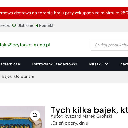
rmowa dostawa na terenie kraju przy zakupach za minimum 250 
zedaż
Ulubione
Kontakt
takt@czytanka-sklep.pl
papiernicze
Kolorowanki, zadaniówki
Książki
Zak
a bajek, które znam
Tych kilka bajek, 
Autor: Ryszard Marek Groński
„Dzień dobry, dniu!