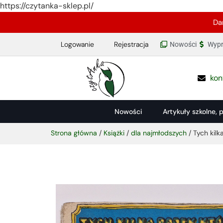
https://czytanka-sklep.pl/
Da
Logowanie
Rejestracja
Nowości
Wypr
kon
Nowości
Artykuły szkolne, 
Strona główna
/
Książki
/
dla najmłodszych
/ Tych kilk