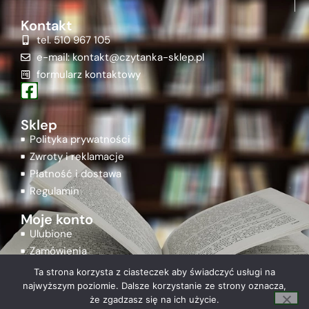
Kontakt
tel. 510 967 105
e-mail: kontakt@czytanka-sklep.pl
formularz kontaktowy
Sklep
Polityka prywatności
Zwroty i reklamacje
Płatność i dostawa
Regulamin
Moje konto
Ulubione
Zamówienia
Rejestracja
Ta strona korzysta z ciasteczek aby świadczyć usługi na
Logowanie
najwyższym poziomie. Dalsze korzystanie ze strony oznacza,
że zgadzasz się na ich użycie.