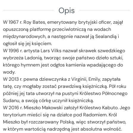
Opis
W 1967 r. Roy Bates, emerytowany brytyjski oficer, zajął
opuszczoną platformę przeciwlotniczą na wodach
międzynarodowych, a następnie nazwał ją Sealandią i
ogłosił się jej księciem.
W 1996 r. artysta Lars Vilks nazwał skrawek szwedzkiego
wybrzeża Ladonią, tworząc swoje państwo dzieło sztuki,
którego hymnem jest odgłos kamienia wpadającego do
wody.
W 2013 r. pewna dziewczynka z Virginii, Emily, zapytała
tatę, czy mogłaby zostać prawdziwą księżniczką. Pół roku
później jej tata utworzył na pustyni Królestwo Północnego
Sudanu, a swoją córkę uczynił księżniczką.
W 2016 r. Mieszko Makowski założył Królestwo Kabuto. Jego
terytorium mieści się na działce pod Radomiem. Król
Mieszko był rozczarowany Polską, więc stworzył państwo,
w którym wartością nadrzędną jest absolutna wolność.