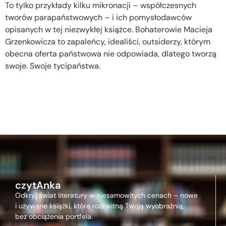
To tylko przykłady kilku mikronacji – współczesnych
tworów parapaństwowych – i ich pomysłodawców
opisanych w tej niezwykłej książce. Bohaterowie Macieja
Grzenkowicza to zapaleńcy, idealiści, outsiderzy, którym
obecna oferta państwowa nie odpowiada, dlatego tworzą
swoje. Swoje tycipaństwa.
czytAnka
Odkryj świat literatury w niesamowitych cenach – nowe
i używane książki, które rozkwitną Twoją wyobraźnią,
bez obciążenia portfela.