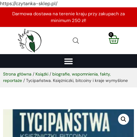
https://czytanka-sklep.pl/
Darmowa dostawa na terenie kraju przy zakupach za
minimum 250 zł!
0
Strona główna
/
Książki
/
biografie, wspomnienia, fakty,
reportaże
/ Tycipaństwa. Księżniczki, bitcoiny i kraje wymyślone