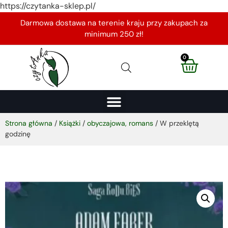
https://czytanka-sklep.pl/
Darmowa dostawa na terenie kraju przy zakupach za
minimum 250 zł!
0
Strona główna
/
Książki
/
obyczajowa, romans
/ W przeklętą
godzinę