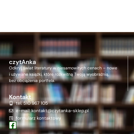
czytAnka
Odkryj świat literatury w niesamowitych cenach – nowe
i używane książki, które rozkwitną Twoją wyobraźnią,
bez obciążenia portfela.
Kontakt
tel. 510 967 105
e-mail: kontakt@czytanka-sklep.pl
formularz kontaktowy