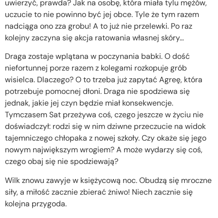
uwierzyć, prawda? Jak na osobę, która miała tylu mężów,
uczucie to nie powinno być jej obce. Tyle że tym razem
nadciąga ono zza grobu! A to już nie przelewki. Po raz
kolejny zaczyna się akcja ratowania własnej skóry…
Draga zostaje wplątana w poczynania babki. O dość
niefortunnej porze razem z kolegami rozkopuje grób
wisielca. Dlaczego? O to trzeba już zapytać Agreę, która
potrzebuje pomocnej dłoni. Draga nie spodziewa się
jednak, jakie jej czyn będzie miał konsekwencje.
Tymczasem Sat przeżywa coś, czego jeszcze w życiu nie
doświadczył: rodzi się w nim dziwne przeczucie na widok
tajemniczego chłopaka z nowej szkoły. Czy okaże się jego
nowym największym wrogiem? A może wydarzy się coś,
czego obaj się nie spodziewają?
Wilk znowu zawyje w księżycową noc. Obudzą się mroczne
siły, a miłość zacznie zbierać żniwo! Niech zacznie się
kolejna przygoda.