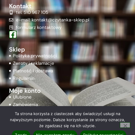
Kontakt
tel. 510 967 105
e-mail: kontakt@czytanka-sklep.pl
formularz kontaktowy
Sklep
Polityka prywatności
Zwroty i reklamacje
Płatność i dostawa
Regulamin
Moje konto
Ulubione
Zamówienia
Rejestracja
Ta strona korzysta z ciasteczek aby świadczyć usługi na
Logowanie
najwyższym poziomie. Dalsze korzystanie ze strony oznacza,
że zgadzasz się na ich użycie.
Zgoda
Nie wyrażam zgody
Polityka prywatności