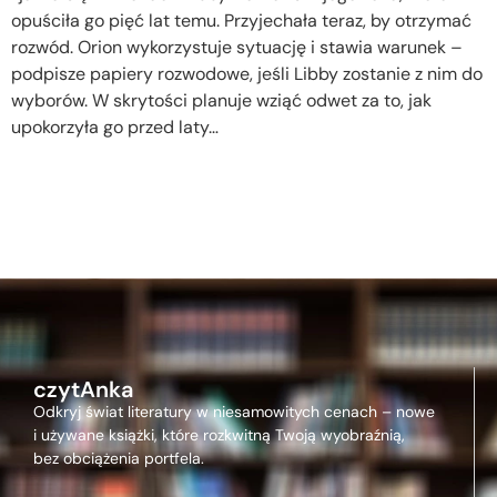
opuściła go pięć lat temu. Przyjechała teraz, by otrzymać
rozwód. Orion wykorzystuje sytuację i stawia warunek –
podpisze papiery rozwodowe, jeśli Libby zostanie z nim do
wyborów. W skrytości planuje wziąć odwet za to, jak
upokorzyła go przed laty…
czytAnka
Odkryj świat literatury w niesamowitych cenach – nowe
i używane książki, które rozkwitną Twoją wyobraźnią,
bez obciążenia portfela.