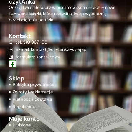
czytAnka
Odkryj świat literatury w niesamowitych cenach – nowe
i używane książki, które rozkwitną Twoją wyobraźnią,
bez obciążenia portfela.
Kontakt
tel. 510 967 105
e-mail: kontakt@czytanka-sklep.pl
formularz kontaktowy
Sklep
Polityka prywatności
Zwroty i reklamacje
Płatność i dostawa
Regulamin
Moje konto
Ulubione