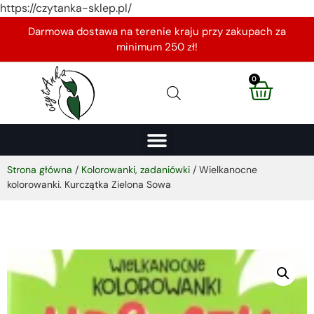
https://czytanka-sklep.pl/
Darmowa dostawa na terenie kraju przy zakupach za
minimum 250 zł!
0
Strona główna
/
Kolorowanki, zadaniówki
/ Wielkanocne
kolorowanki. Kurczątka Zielona Sowa