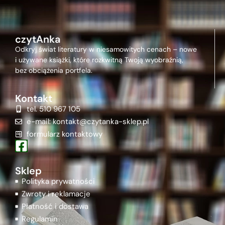
czytAnka
Odkryj świat literatury w niesamowitych cenach – nowe
i używane książki, które rozkwitną Twoją wyobraźnią,
bez obciążenia portfela.
Kontakt
tel. 510 967 105
e-mail: kontakt@czytanka-sklep.pl
formularz kontaktowy
Sklep
Polityka prywatności
Zwroty i reklamacje
Płatność i dostawa
Regulamin