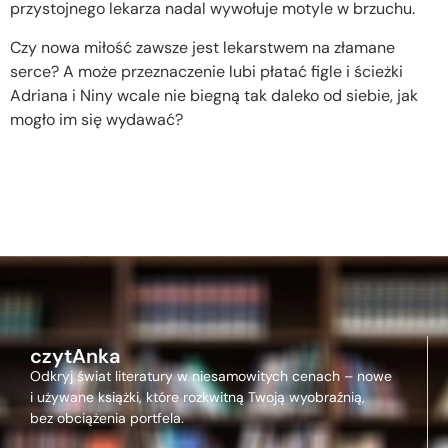
przystojnego lekarza nadal wywołuje motyle w brzuchu.
Czy nowa miłość zawsze jest lekarstwem na złamane
serce? A może przeznaczenie lubi płatać figle i ścieżki
Adriana i Niny wcale nie biegną tak daleko od siebie, jak
mogło im się wydawać?
czytAnka
Odkryj świat literatury w niesamowitych cenach – nowe
i używane książki, które rozkwitną Twoją wyobraźnią,
bez obciążenia portfela.