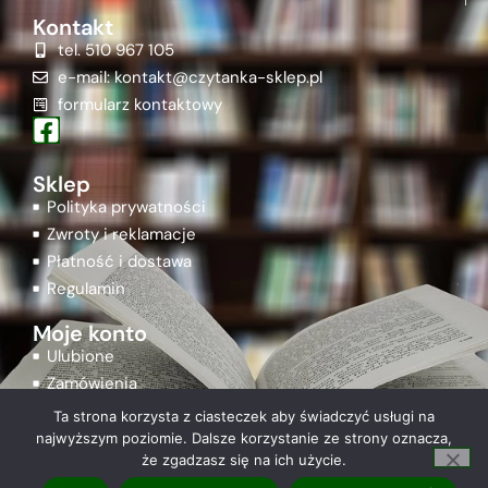
Kontakt
tel. 510 967 105
e-mail: kontakt@czytanka-sklep.pl
formularz kontaktowy
Sklep
Polityka prywatności
Zwroty i reklamacje
Płatność i dostawa
Regulamin
Moje konto
Ulubione
Zamówienia
Rejestracja
Ta strona korzysta z ciasteczek aby świadczyć usługi na
Logowanie
najwyższym poziomie. Dalsze korzystanie ze strony oznacza,
że zgadzasz się na ich użycie.