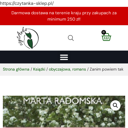
https://czytanka-sklep.pl/
Darmowa dostawa na terenie kraju przy zakupach za
minimum 250 zł!
0
Strona główna
/
Książki
/
obyczajowa, romans
/ Zanim powiem tak