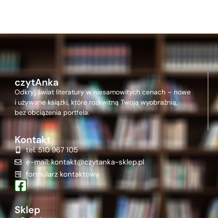
czytAnka
Odkryj świat literatury w niesamowitych cenach – nowe
i używane książki, które rozkwitną Twoją wyobraźnią,
bez obciążenia portfela.
Kontakt
tel. 510 967 105
e-mail: kontakt@czytanka-sklep.pl
formularz kontaktowy
Sklep