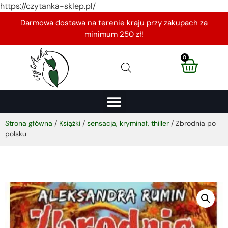
https://czytanka-sklep.pl/
Darmowa dostawa na terenie kraju przy zakupach za
minimum 250 zł!
0
Strona główna
/
Książki
/
sensacja, kryminał, thiller
/ Zbrodnia po
polsku