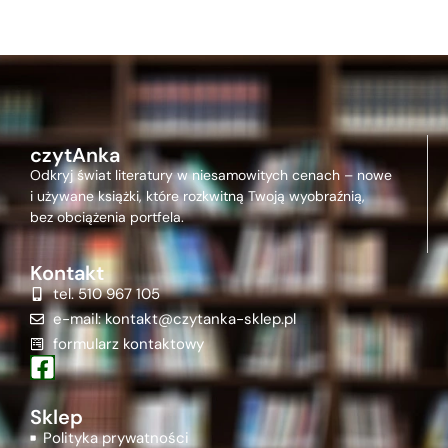
czytAnka
Odkryj świat literatury w niesamowitych cenach – nowe
i używane książki, które rozkwitną Twoją wyobraźnią,
bez obciążenia portfela.
Kontakt
tel. 510 967 105
e-mail: kontakt@czytanka-sklep.pl
formularz kontaktowy
Sklep
Polityka prywatności