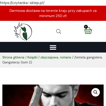
https://czytanka-sklep.pl/
Darmowa dostawa na terenie kraju przy zakupach za
minimum 250 zł!
0
Strona główna
/
Książki
/
obyczajowa, romans
/ Zemsta gangstera.
Gangsterzy (tom 2)