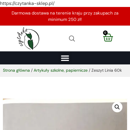
https://czytanka-sklep.pl/
Darmowa dostawa na terenie kraju przy zakupach za
minimum 250 zł!
0
Strona główna
/
Artykuły szkolne, papiernicze
/ Zeszyt Linia 60k