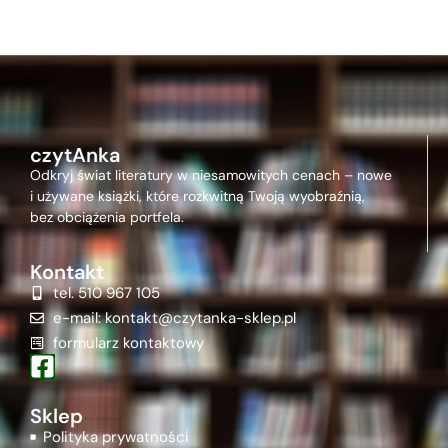
czytAnka
Odkryj świat literatury w niesamowitych cenach – nowe
i używane książki, które rozkwitną Twoją wyobraźnią,
bez obciążenia portfela.
Kontakt
tel. 510 967 105
e-mail: kontakt@czytanka-sklep.pl
formularz kontaktowy
Sklep
Polityka prywatności