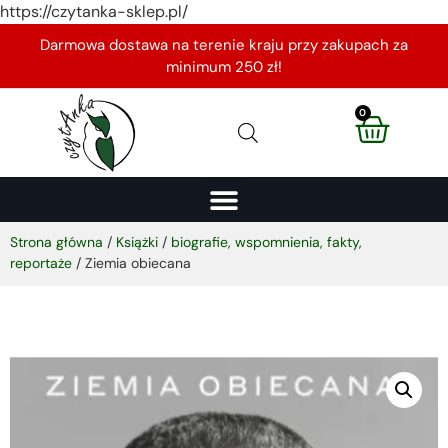
https://czytanka-sklep.pl/
Darmowa dostawa na terenie kraju przy zakupach za
minimum 250 zł!
0
Strona główna
/
Książki
/
biografie, wspomnienia, fakty,
reportaże
/ Ziemia obiecana