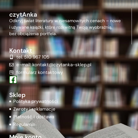
czytAnka
Odkryj świat literatury w niesamowitych cenach – nowe
i używane książki, które rozkwitną Twoją wyobraźnią,
bez obciążenia portfela.
Kontakt
tel. 510 967 105
e-mail: kontakt@czytanka-sklep.pl
formularz kontaktowy
Sklep
Polityka prywatności
Zwroty i reklamacje
Płatność i dostawa
Regulamin
Moje konto